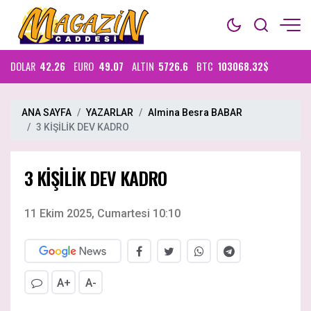
DOLAR
42.26
EURO
49.07
ALTIN
5726.6
BTC
103068.32$
ANA SAYFA
YAZARLAR
Almina Besra BABAR
3 KİŞİLİK DEV KADRO
3 KİŞİLİK DEV KADRO
11 Ekim 2025, Cumartesi 10:10
A+
A-