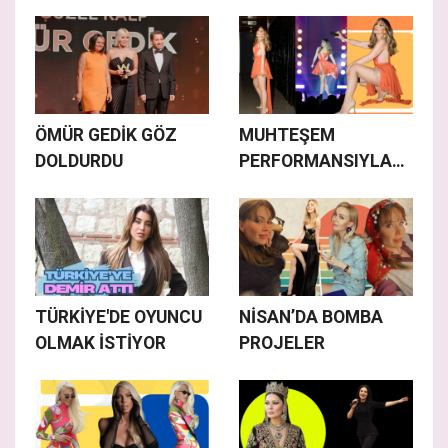
BİLİNÇ
OLUŞTURUYOR
ÖMÜR GEDİK GÖZ
MUHTEŞEM
DOLDURDU
PERFORMANSIYLA
MEST ETTİ
TÜRKİYE'DE OYUNCU
NİSAN’DA BOMBA
OLMAK İSTİYOR
PROJELER