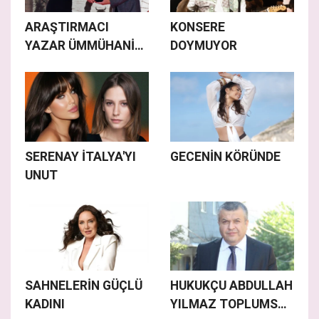
ARAŞTIRMACI
KONSERE
YAZAR ÜMMÜHANİ
DOYMUYOR
KARA’YA ANLAMLI
ÖDÜL
SERENAY İTALYA'YI
GECENİN KÖRÜNDE
UNUT
SAHNELERİN GÜÇLÜ
HUKUKÇU ABDULLAH
KADINI
YILMAZ TOPLUMSAL