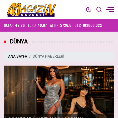
DOLAR
42.26
EURO
49.07
ALTIN
5726.6
BTC
103068.32$
DÜNYA
ANA SAYFA
DÜNYA HABERLERİ