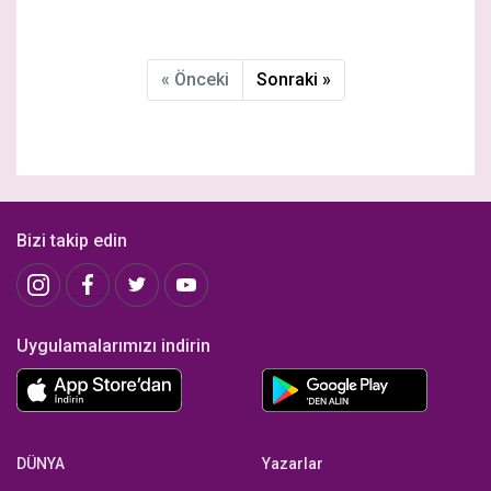
MÜZİK DOLU,
KÜÇÜKÇİFTLİK
UNUTULMAZ BİR
PARK’TA ESTİ
GECE
« Önceki
Sonraki »
Bizi takip edin
Uygulamalarımızı indirin
DÜNYA
Yazarlar