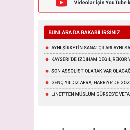
Videolar için YouTube 
BUNLARA DA BAKABİLİRSİNİZ
AYNI ŞİRKETİN SANATÇILARI AYNI 
KAYSERİ’DE İZDİHAM DEĞİL,REKOR 
SON ASSOLİST OLARAK VAR OLACA
GENÇ YILDIZ AFRA, HARBiYE’DE G
LİNET’TEN MÜSLÜM GÜRSES’E VEFA
0
0
0