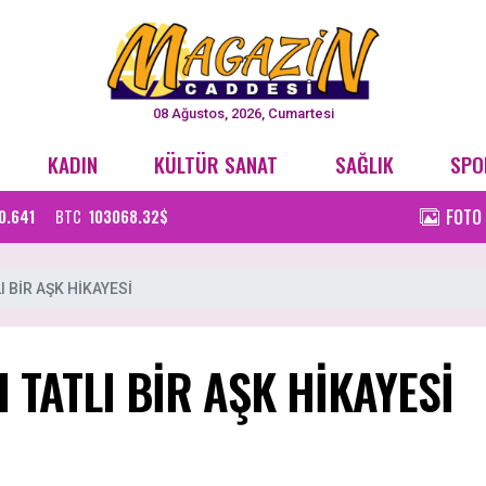
08 Ağustos, 2026, Cumartesi
KADIN
KÜLTÜR SANAT
SAĞLIK
SPO
FOTO
0.641
BTC
103068.32$
I BİR AŞK HİKAYESİ
I TATLI BİR AŞK HİKAYESİ