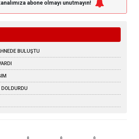
kanalımıza
abone olmayı unutmayın!
SAHNEDE BULUŞTU
VARDI
ĞIM
ÖZ DOLDURDU
0
0
0