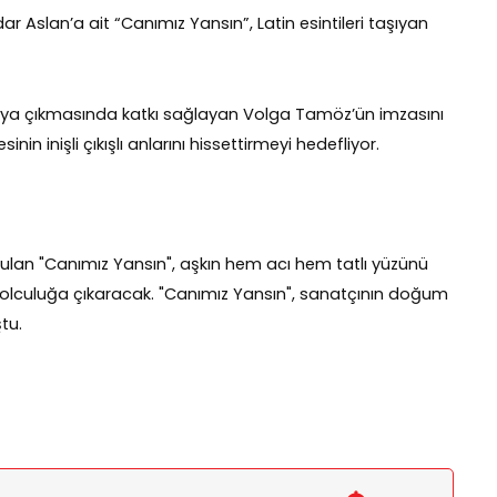
dar Aslan’a ait “Canımız Yansın”, Latin esintileri taşıyan
taya çıkmasında katkı sağlayan Volga Tamöz’ün imzasını
sinin inişli çıkışlı anlarını hissettirmeyi hedefliyor.
ulan "Canımız Yansın", aşkın hem acı hem tatlı yüzünü
l yolculuğa çıkaracak. "Canımız Yansın", sanatçının doğum
tu.