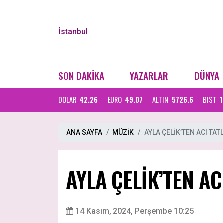
İstanbul
SON DAKİKA
YAZARLAR
DÜNYA
DOLAR
42.26
EURO
49.07
ALTIN
5726.6
BIST
1
ANA SAYFA
MÜZİK
AYLA ÇELİK’TEN ACI TATL
AYLA ÇELİK’TEN AC
14 Kasım, 2024, Perşembe 10:25