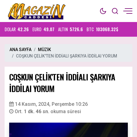
DOLAR
42.26
EURO
49.07
ALTIN
5726.6
BTC
103068.32$
ANA SAYFA
MÜZİK
COŞKUN ÇELİK'TEN İDDİALI ŞARKIYA İDDİLAI YORUM
COŞKUN ÇELİK'TEN İDDİALI ŞARKIYA
İDDİLAI YORUM
14 Kasım, 2024, Perşembe 10:26
Ort.
1 dk. 46 sn.
okuma süresi