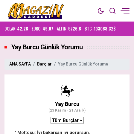
DOLAR
42.26
EURO
49.07
ALTIN
5726.6
BTC
103068.32$
Yay Burcu Günlük Yorumu
ANA SAYFA
Burçlar
Yay Burcu Günlük Yorumu
Yay Burcu
(23 Kasım - 21 Aralık)
Mottosu:
İyi bakarsan iyi görürsün.