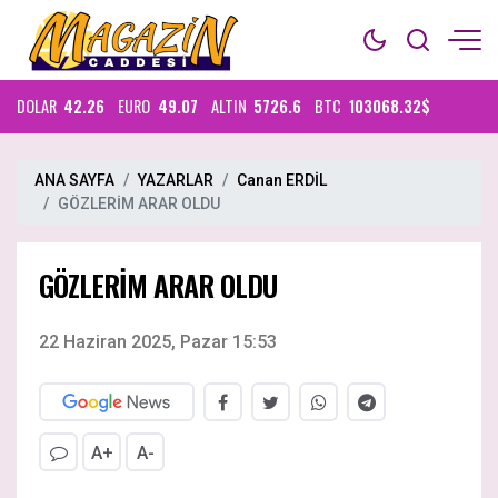
DOLAR
42.26
EURO
49.07
ALTIN
5726.6
BTC
103068.32$
ANA SAYFA
YAZARLAR
Canan ERDİL
GÖZLERİM ARAR OLDU
GÖZLERİM ARAR OLDU
22 Haziran 2025, Pazar 15:53
A+
A-