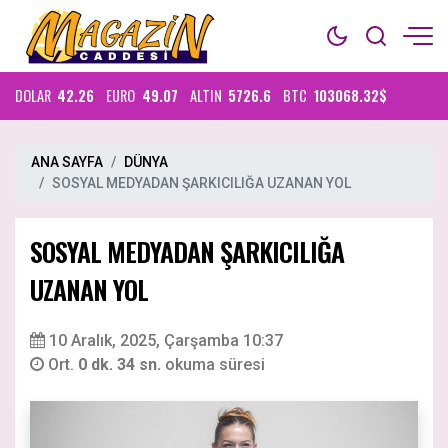
DOLAR
42.26
EURO
49.07
ALTIN
5726.6
BTC
103068.32$
ANA SAYFA
DÜNYA
SOSYAL MEDYADAN ŞARKICILIĞA UZANAN YOL
SOSYAL MEDYADAN ŞARKICILIĞA
UZANAN YOL
10 Aralık, 2025, Çarşamba 10:37
Ort.
0 dk. 34 sn.
okuma süresi