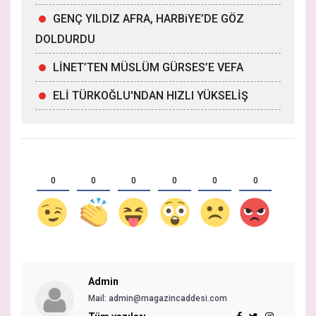
GENÇ YILDIZ AFRA, HARBiYE’DE GÖZ
DOLDURDU
LİNET’TEN MÜSLÜM GÜRSES’E VEFA
ELİ TÜRKOĞLU'NDAN HIZLI YÜKSELİŞ
0
0
0
0
0
0
Admin
Mail: admin@magazincaddesi.com