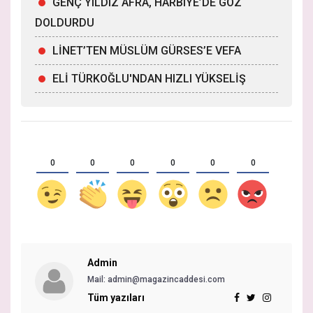
GENÇ YILDIZ AFRA, HARBiYE’DE GÖZ
DOLDURDU
LİNET’TEN MÜSLÜM GÜRSES’E VEFA
ELİ TÜRKOĞLU'NDAN HIZLI YÜKSELİŞ
0
0
0
0
0
0
Admin
Mail: admin@magazincaddesi.com
Tüm yazıları