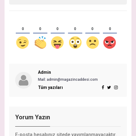
0
0
0
0
0
0
Admin
Mail:
admin@magazincaddesi.com
Tüm yazıları
Yorum Yazın
E-posta hesabınız sitede yayımlanmayacaktır.