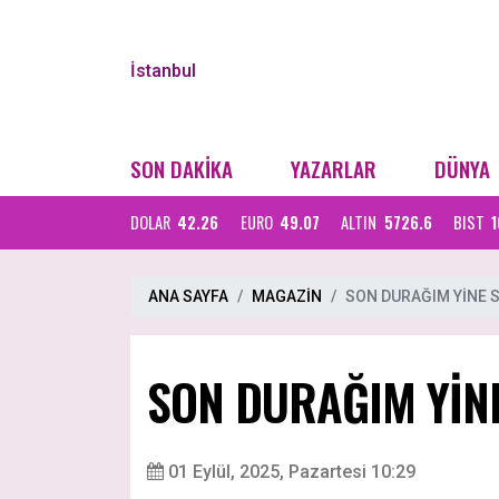
İstanbul
SON DAKİKA
YAZARLAR
DÜNYA
DOLAR
42.26
EURO
49.07
ALTIN
5726.6
BIST
1
ANA SAYFA
MAGAZİN
SON DURAĞIM YİNE 
SON DURAĞIM YİN
01 Eylül, 2025, Pazartesi 10:29