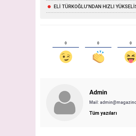
ELİ TÜRKOĞLU'NDAN HIZLI YÜKSELİ
0
0
0
Admin
Mail:
admin@magazinc
Tüm yazıları