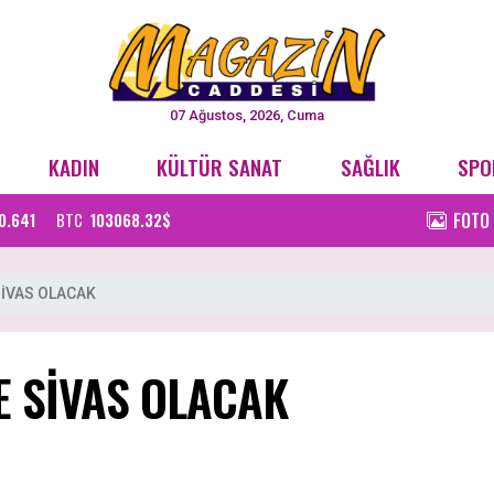
07 Ağustos, 2026, Cuma
KADIN
KÜLTÜR SANAT
SAĞLIK
SPO
FOTO
0.641
BTC
103068.32$
SİVAS OLACAK
E SİVAS OLACAK