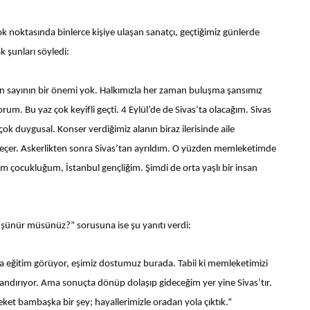
ok noktasında binlerce kişiye ulaşan sanatçı, geçtiğimiz günlerde
k şunları söyledi:
için sayının bir önemi yok. Halkımızla her zaman buluşma şansımız
m. Bu yaz çok keyifli geçti. 4 Eylül’de de Sivas’ta olacağım. Sivas
 duygusal. Konser verdiğimiz alanın biraz ilerisinde aile
geçer. Askerlikten sonra Sivas’tan ayrıldım. O yüzden memleketimde
m çocukluğum, İstanbul gençliğim. Şimdi de orta yaşlı bir insan
düşünür müsünüz?” sorusuna ise şu yanıtı verdi:
a eğitim görüyor, eşimiz dostumuz burada. Tabii ki memleketimizi
ndırıyor. Ama sonuçta dönüp dolaşıp gideceğim yer yine Sivas’tır.
ket bambaşka bir şey; hayallerimizle oradan yola çıktık.”