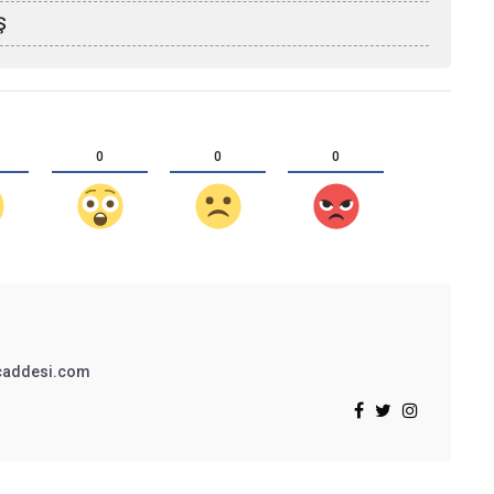
Ş
0
0
0
addesi.com