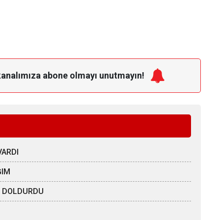
kanalımıza
abone olmayı unutmayın!
VARDI
ĞIM
ÖZ DOLDURDU