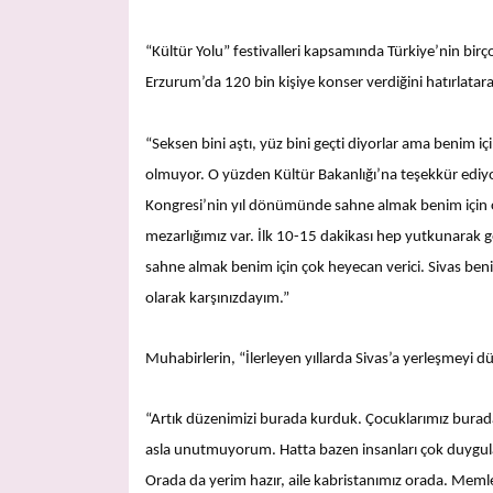
“Kültür Yolu” festivalleri kapsamında Türkiye’nin birç
Erzurum’da 120 bin kişiye konser verdiğini hatırlatara
“Seksen bini aştı, yüz bini geçti diyorlar ama benim 
olmuyor. O yüzden Kültür Bakanlığı’na teşekkür ediyoru
Kongresi’nin yıl dönümünde sahne almak benim için çok
mezarlığımız var. İlk 10-15 dakikası hep yutkunarak 
sahne almak benim için çok heyecan verici. Sivas beni
olarak karşınızdayım.”
Muhabirlerin, “İlerleyen yıllarda Sivas’a yerleşmeyi 
“Artık düzenimizi burada kurduk. Çocuklarımız burad
asla unutmuyorum. Hatta bazen insanları çok duygula
Orada da yerim hazır, aile kabristanımız orada. Memle