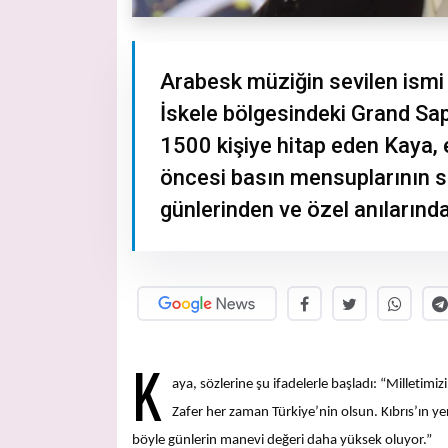
Arabesk müziğin sevilen ismi
İskele bölgesindeki Grand Sap
1500 kişiye hitap eden Kaya, e
öncesi basın mensuplarının so
günlerinden ve özel anılarınd
K
aya, sözlerine şu ifadelerle başladı: “Milletim
Zafer her zaman Türkiye’nin olsun. Kıbrıs’ın ye
böyle günlerin manevi değeri daha yüksek oluyor.”