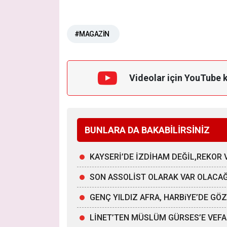
#MAGAZİN
Videolar için YouTube 
BUNLARA DA BAKABİLİRSİNİZ
KAYSERİ’DE İZDİHAM DEĞİL,REKOR 
SON ASSOLİST OLARAK VAR OLACA
GENÇ YILDIZ AFRA, HARBiYE’DE G
LİNET’TEN MÜSLÜM GÜRSES’E VEFA