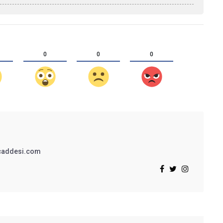
0
0
0
addesi.com