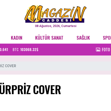
08 Ağustos, 2026, Cumartesi
KADIN
KÜLTÜR SANAT
SAĞLIK
SPO
FOTO
0.641
BTC
103068.32$
RİZ COVER
SÜRPRİZ COVER