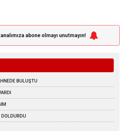
kanalımıza
abone olmayı unutmayın!
SAHNEDE BULUŞTU
VARDI
ĞIM
ÖZ DOLDURDU