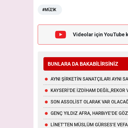
#MÜZİK
Videolar için YouTube 
BUNLARA DA BAKABİLİRSİNİZ
AYNI ŞİRKETİN SANATÇILARI AYNI 
KAYSERİ’DE İZDİHAM DEĞİL,REKOR 
SON ASSOLİST OLARAK VAR OLACA
GENÇ YILDIZ AFRA, HARBiYE’DE G
LİNET’TEN MÜSLÜM GÜRSES’E VEFA