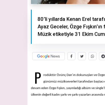
80’li yıllarda Kenan Erel tara
Ayaz Geceler, Özge Fışkın’ın 
Müzik etiketiyle 31 Ekim Cuma
P
rodüktör Övünç Dan’ın dokunuşları ve Özge F
günümüz müzikseverleri tarafından baştacı e
devam eden Özge Fışkın, yayınladığı albüm ve single’
ülkenin değerli kadın şarkı ve şarkı yazarları arasında