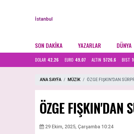
İstanbul
SON DAKİKA
YAZARLAR
DÜNYA
DOLAR
42.26
EURO
49.07
ALTIN
5726.6
BIST
1
ANA SAYFA
MÜZİK
ÖZGE FIŞKIN'DAN SÜRP
ÖZGE FIŞKIN'DAN 
29 Ekim, 2025, Çarşamba 10:24