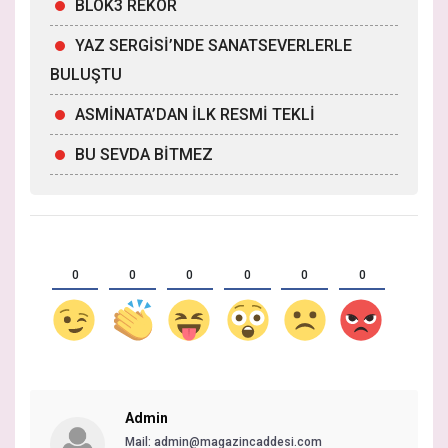
BLOK3 REKOR
YAZ SERGİSİ’NDE SANATSEVERLERLE
BULUŞTU
ASMİNATA’DAN İLK RESMİ TEKLİ
BU SEVDA BİTMEZ
0
0
0
0
0
0
Admin
Mail: admin@magazincaddesi.com