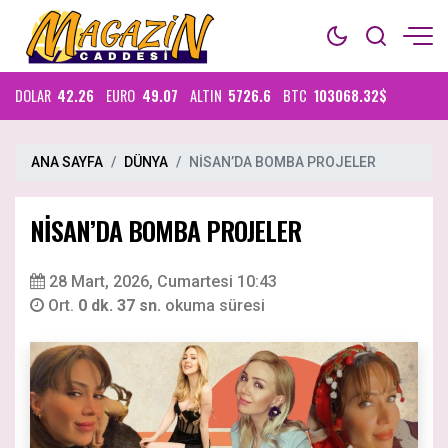
DOLAR
42.26
EURO
49.07
ALTIN
5726.6
BTC
103068.32$
ANA SAYFA
DÜNYA
NİSAN’DA BOMBA PROJELER
NİSAN’DA BOMBA PROJELER
28 Mart, 2026, Cumartesi 10:43
Ort.
0 dk. 37 sn.
okuma süresi