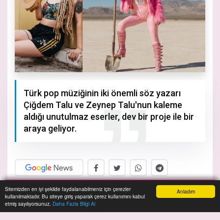
Türk pop müziğinin iki önemli söz yazarı
Çiğdem Talu ve Zeynep Talu'nun kaleme
aldığı unutulmaz eserler, dev bir proje ile bir
araya geliyor.
Sitemizden en iyi şekilde faydalanabilmeniz için çerezler
A+
A-
Anladım
kullanılmaktadır. Bu siteye giriş yaparak çerez kullanımını kabul
Anasayfa
Yazarlar
Haber Ara
İhbar Hattı
Menu
etmiş sayılıyorsunuz.
Daha Fazla Bilgi Al
ir süredir çalışmaları titizlikle türütülen