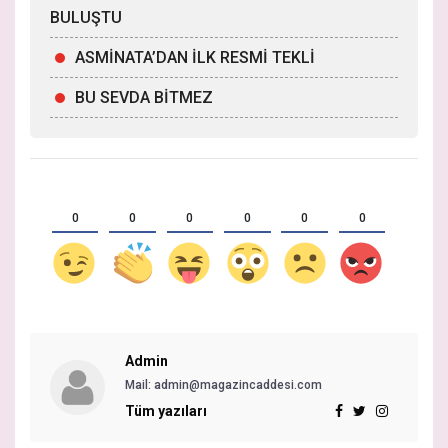
BULUŞTU
ASMİNATA’DAN İLK RESMİ TEKLİ
BU SEVDA BİTMEZ
0
0
0
0
0
0
Admin
Mail:
admin@magazincaddesi.com
Tüm yazıları