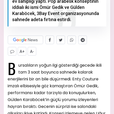
ev sahipliği yaptı. Pop arabesk konseptinin
iddialı iki ismi Ömür Gedik ve Gülden
Karaböcek, 3Bay Event organizasyonunda
sahnede adeta fırtına estirdi.
A+
A-
B
ursalıların yoğun ilgi gösterdiği gecede ikili
tam 3 saat boyunca sahnede kalarak
enerjilerini bir an bile düşürmedi. Enty Couture
imzalı elbisesiyle göz kamaştıran Ömür Gedik,
performansı kadar tarzıyla da konuşulurken,
Gülden Karaböcek’in güçlü yorumu izleyenleri
hayran bıraktı.
Gecenin sürprizi ise salondaki
alkışları ikiye katladı. Konseri izlemeye gelen Uğur