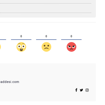
0
0
0
addesi.com