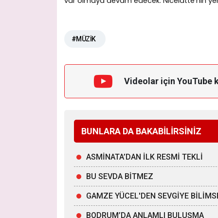
var olmaya devam edecek. Nicelatte'nin yeni t
#MÜZİK
Videolar için YouTube 
BUNLARA DA BAKABİLİRSİNİZ
ASMİNATA’DAN İLK RESMİ TEKLİ
BU SEVDA BİTMEZ
GAMZE YÜCEL'DEN SEVGİYE BİLİMS
BODRUM’DA ANLAMLI BULUŞMA