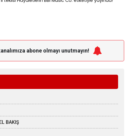
eklisi Hayaletlerin BBI Music Co. etiketiyle yayında!
kanalımıza
abone olmayı unutmayın!
EL BAKIŞ