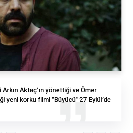
i Arkın Aktaç’ın yönettiği ve Ömer
iği yeni korku filmi "Büyücü" 27 Eylül’de