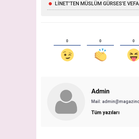
LİNET’TEN MÜSLÜM GÜRSES’E VEFA
0
0
0
Admin
Mail:
admin@magazinc
Tüm yazıları