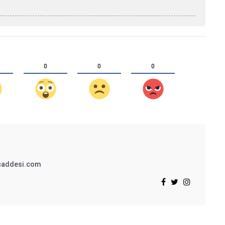
0
0
0
addesi.com