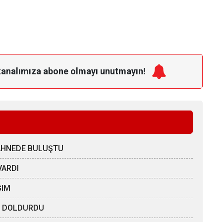
kanalımıza
abone olmayı unutmayın!
SAHNEDE BULUŞTU
VARDI
ĞIM
ÖZ DOLDURDU