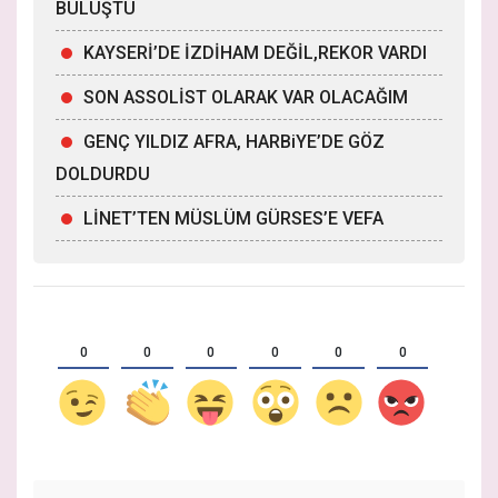
BULUŞTU
KAYSERİ’DE İZDİHAM DEĞİL,REKOR VARDI
SON ASSOLİST OLARAK VAR OLACAĞIM
GENÇ YILDIZ AFRA, HARBiYE’DE GÖZ
DOLDURDU
LİNET’TEN MÜSLÜM GÜRSES’E VEFA
0
0
0
0
0
0