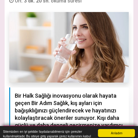
Ort.
3 dk. 20 sn.
okuma süresi
Bir Halk Sağlığı inovasyonu olarak hayata
geçen Bir Adım Sağlık, kış ayları için
bağışıklığınızı güçlendirecek ve hayatınızı
kolaylaştıracak öneriler sunuyor. Kışı daha
güçlü ve daha dengeli geçirmenize yardımcı
Sitemizden en iyi şekilde faydalanabilmeniz için çerezler
olacak bu öneriler, sadece bağışıklığınızı
Anladım
kullanılmaktadır. Bu siteye giriş yaparak çerez kullanımını kabul