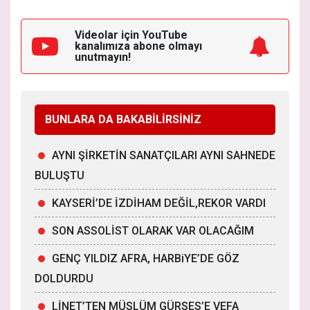
Videolar için YouTube
kanalımıza
abone olmayı
unutmayın!
BUNLARA DA BAKABİLİRSİNİZ
AYNI ŞİRKETİN SANATÇILARI AYNI SAHNEDE
BULUŞTU
KAYSERİ’DE İZDİHAM DEĞİL,REKOR VARDI
SON ASSOLİST OLARAK VAR OLACAĞIM
GENÇ YILDIZ AFRA, HARBiYE’DE GÖZ
DOLDURDU
LİNET’TEN MÜSLÜM GÜRSES’E VEFA