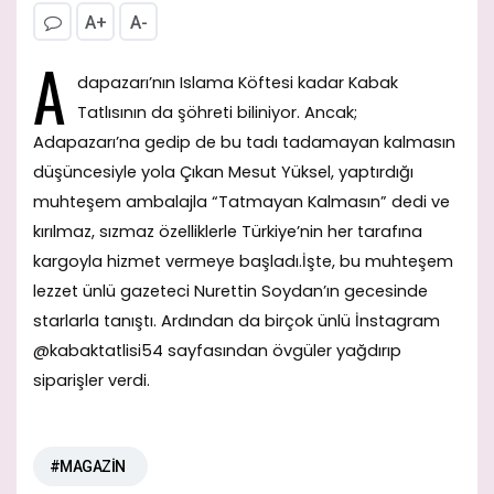
A+
A-
A
dapazarı’nın Islama Köftesi kadar Kabak
Tatlısının da şöhreti biliniyor. Ancak;
Adapazarı’na gedip de bu tadı tadamayan kalmasın
düşüncesiyle yola Çıkan Mesut Yüksel, yaptırdığı
muhteşem ambalajla “Tatmayan Kalmasın” dedi ve
kırılmaz, sızmaz özelliklerle Türkiye’nin her tarafına
kargoyla hizmet vermeye başladı.İşte, bu muhteşem
lezzet ünlü gazeteci Nurettin Soydan’ın gecesinde
starlarla tanıştı. Ardından da birçok ünlü İnstagram
@kabaktatlisi54 sayfasından övgüler yağdırıp
siparişler verdi.
#MAGAZİN