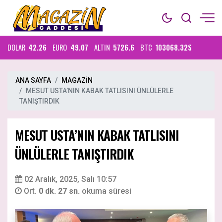
DOLAR
42.26
EURO
49.07
ALTIN
5726.6
BTC
103068.32$
ANA SAYFA
MAGAZİN
MESUT USTA’NIN KABAK TATLISINI ÜNLÜLERLE
TANIŞTIRDIK
MESUT USTA’NIN KABAK TATLISINI
ÜNLÜLERLE TANIŞTIRDIK
02 Aralık, 2025, Salı 10:57
Ort.
0 dk. 27 sn.
okuma süresi