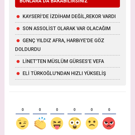
BUNLARA DA BAKABİLİRSİNİZ
KAYSERİ’DE İZDİHAM DEĞİL,REKOR VARDI
SON ASSOLİST OLARAK VAR OLACAĞIM
GENÇ YILDIZ AFRA, HARBiYE’DE GÖZ
DOLDURDU
LİNET’TEN MÜSLÜM GÜRSES’E VEFA
ELİ TÜRKOĞLU'NDAN HIZLI YÜKSELİŞ
0
0
0
0
0
0