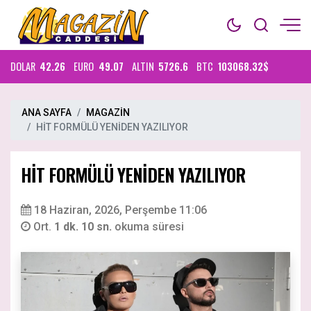
DOLAR
42.26
EURO
49.07
ALTIN
5726.6
BTC
103068.32$
ANA SAYFA
MAGAZİN
HİT FORMÜLÜ YENİDEN YAZILIYOR
HİT FORMÜLÜ YENİDEN YAZILIYOR
18 Haziran, 2026, Perşembe 11:06
Ort.
1 dk. 10 sn.
okuma süresi