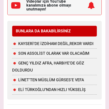
Videolar için YouTube
kanalımıza
abone olmayı
unutmayın!
BUNLARA DA BAKABİLİRSİNİZ
KAYSERİ’DE İZDİHAM DEĞİL,REKOR VARDI
SON ASSOLİST OLARAK VAR OLACAĞIM
GENÇ YILDIZ AFRA, HARBiYE’DE GÖZ
DOLDURDU
LİNET’TEN MÜSLÜM GÜRSES’E VEFA
ELİ TÜRKOĞLU'NDAN HIZLI YÜKSELİŞ