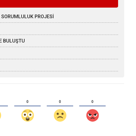
 SORUMLULUK PROJESİ
LE BULUŞTU
0
0
0