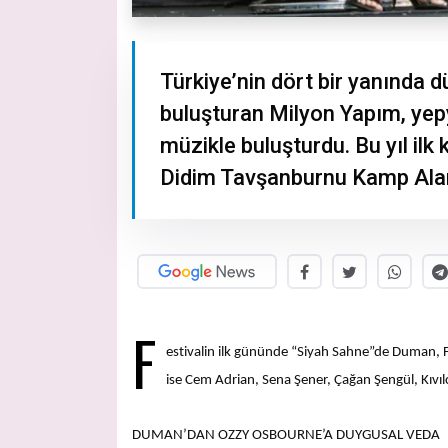
Türkiye’nin dört bir yanında d
buluşturan Milyon Yapım, yepye
müzikle buluşturdu. Bu yıl il
Didim Tavşanburnu Kamp Alan
F
estivalin ilk gününde “Siyah Sahne”de Duman, F
ise Cem Adrian, Sena Şener, Çağan Şengül, Kıvıl
DUMAN’DAN OZZY OSBOURNE’A DUYGUSAL VEDA