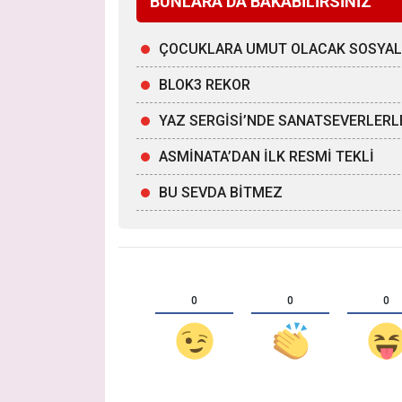
BUNLARA DA BAKABİLİRSİNİZ
ÇOCUKLARA UMUT OLACAK SOSYAL
BLOK3 REKOR
YAZ SERGİSİ’NDE SANATSEVERLER
ASMİNATA’DAN İLK RESMİ TEKLİ
BU SEVDA BİTMEZ
0
0
0