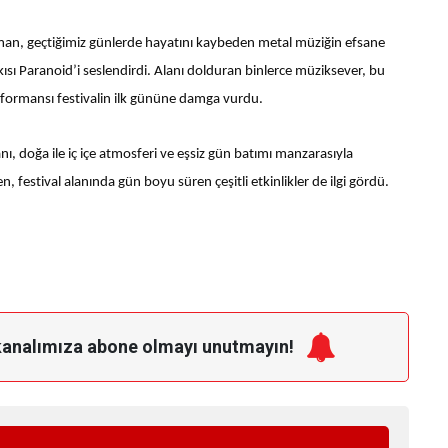
man, geçtiğimiz günlerde hayatını kaybeden metal müziğin efsane
ısı Paranoid’i seslendirdi. Alanı dolduran binlerce müziksever, bu
erformansı festivalin ilk gününe damga vurdu.
, doğa ile iç içe atmosferi ve eşsiz gün batımı manzarasıyla
, festival alanında gün boyu süren çeşitli etkinlikler de ilgi gördü.
kanalımıza
abone olmayı unutmayın!