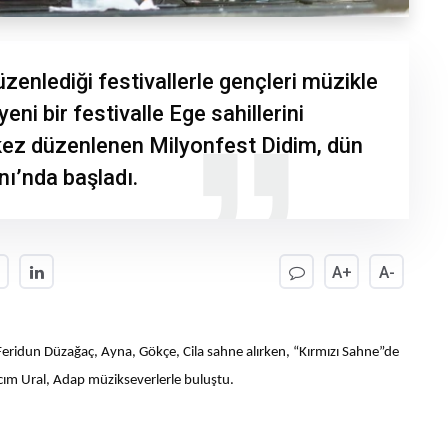
üzenlediği festivallerle gençleri müzikle
ni bir festivalle Ege sahillerini
k kez düzenlenen Milyonfest Didim, dün
ı’nda başladı.
A+
A-
eridun Düzağaç, Ayna, Gökçe, Cila sahne alırken, “Kırmızı Sahne”de
cım Ural, Adap müzikseverlerle buluştu.