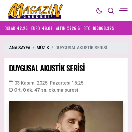
DOLAR
42.26
EURO
49.07
ALTIN
5726.6
BTC
103068.32$
ANA SAYFA
MÜZİK
DUYGUSAL AKUSTİK SERİSİ
DUYGUSAL AKUSTİK SERİSİ
03 Kasım, 2025, Pazartesi 15:25
Ort.
0 dk. 47 sn.
okuma süresi