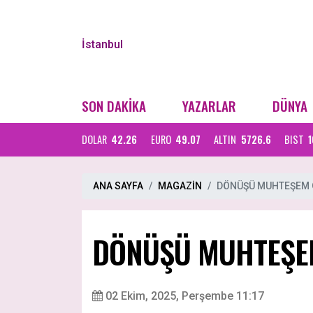
İstanbul
SON DAKİKA
YAZARLAR
DÜNYA
DOLAR
42.26
EURO
49.07
ALTIN
5726.6
BIST
1
ANA SAYFA
MAGAZİN
DÖNÜŞÜ MUHTEŞEM 
DÖNÜŞÜ MUHTEŞE
02 Ekim, 2025, Perşembe 11:17