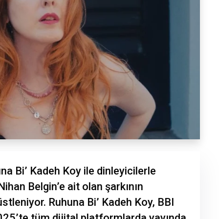
na Bi’ Kadeh Koy ile dinleyicilerle
Nihan Belgin’e ait olan şarkının
stleniyor. Ruhuna Bi’ Kadeh Koy, BBI
025’te tüm dijital platformlarda yayında