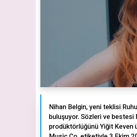
Nihan Belgin, yeni teklisi Ruhu
buluşuyor. Sözleri ve bestesi 
prodüktörlüğünü Yiğit Keven ü
Music Co. etiketiyle 3 Ekim 2