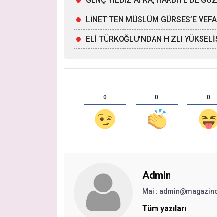
GENÇ YILDIZ AFRA, HARBiYE’DE G
LİNET’TEN MÜSLÜM GÜRSES’E VEFA
ELİ TÜRKOĞLU'NDAN HIZLI YÜKSELİ
0
0
0
Admin
Mail:
admin@magazinc
Tüm yazıları