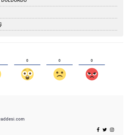
ÖZ DOLDURDU
Ş
0
0
0
addesi.com