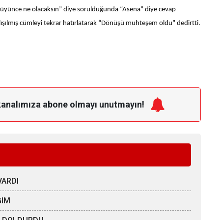
üyüyünce ne olacaksın” diye sorulduğunda “Asena” diye cevap
alışılmış cümleyi tekrar hatırlatarak “Dönüşü muhteşem oldu” dedirtti.
kanalımıza
abone olmayı unutmayın!
VARDI
ĞIM