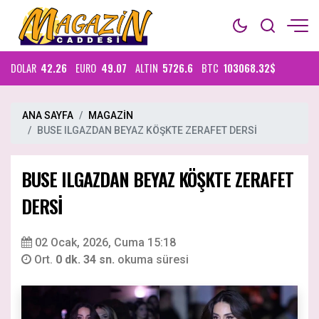
DOLAR
42.26
EURO
49.07
ALTIN
5726.6
BTC
103068.32$
ANA SAYFA
MAGAZİN
BUSE ILGAZDAN BEYAZ KÖŞKTE ZERAFET DERSİ
BUSE ILGAZDAN BEYAZ KÖŞKTE ZERAFET
DERSİ
02 Ocak, 2026, Cuma 15:18
Ort.
0 dk. 34 sn.
okuma süresi