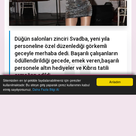
Düğün salonları zinciri Svadba, yeni yıla
personeline özel düzenlediği görkemli
geceyle merhaba dedi. Başarılı çalışanların
ödüllendirildiği gecede, emek veren,başarılı
personele altın hediyeler ve Kıbrıs tatili
armağan edildi.
Sitemizden en iyi şekilde faydalanabilmeniz için çerezler
Anladım
kullanılmaktadır. Bu siteye giriş yaparak çerez kullanımını kabul
Anasayfa
Yazarlar
Haber Ara
İhbar Hattı
Menu
etmiş sayılıyorsunuz.
Daha Fazla Bilgi Al
A+
A-
S
vadba ailesini bir araya getiren özel gecede