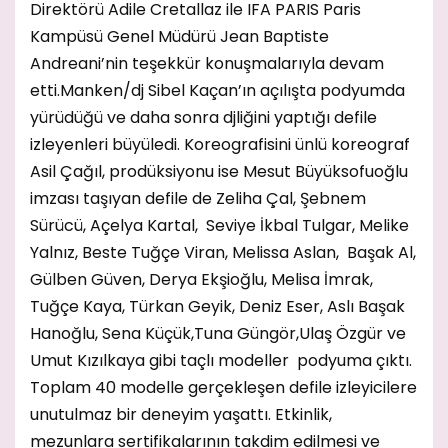
Direktörü Adile Cretallaz ile IFA PARIS Paris
Kampüsü Genel Müdürü Jean Baptiste
Andreani’nin teşekkür konuşmalarıyla devam
etti.Manken/dj Sibel Kaçan’ın açılışta podyumda
yürüdüğü ve daha sonra djliğini yaptığı defile
izleyenleri büyüledi. Koreografisini ünlü koreograf
Asil Çağıl, prodüksiyonu ise Mesut Büyüksofuoğlu
imzası taşıyan defile de Zeliha Çal, Şebnem
Sürücü, Açelya Kartal, Seviye İkbal Tulgar, Melike
Yalnız, Beste Tuğçe Viran, Melissa Aslan, Başak Al,
Gülben Güven, Derya Ekşioğlu, Melisa İmrak,
Tuğçe Kaya, Türkan Geyik, Deniz Eser, Aslı Başak
Hanoğlu, Sena Küçük,Tuna Güngör,Ulaş Özgür ve
Umut Kızılkaya gibi taçlı modeller podyuma çıktı.
Toplam 40 modelle gerçekleşen defile izleyicilere
unutulmaz bir deneyim yaşattı. Etkinlik,
mezunlara sertifikalarının takdim edilmesi ve