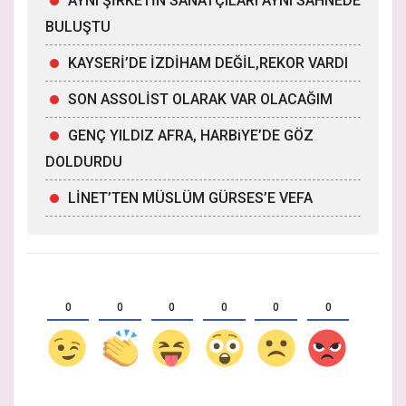
AYNI ŞİRKETİN SANATÇILARI AYNI SAHNEDE
BULUŞTU
KAYSERİ’DE İZDİHAM DEĞİL,REKOR VARDI
SON ASSOLİST OLARAK VAR OLACAĞIM
GENÇ YILDIZ AFRA, HARBiYE’DE GÖZ
DOLDURDU
LİNET’TEN MÜSLÜM GÜRSES’E VEFA
0
0
0
0
0
0