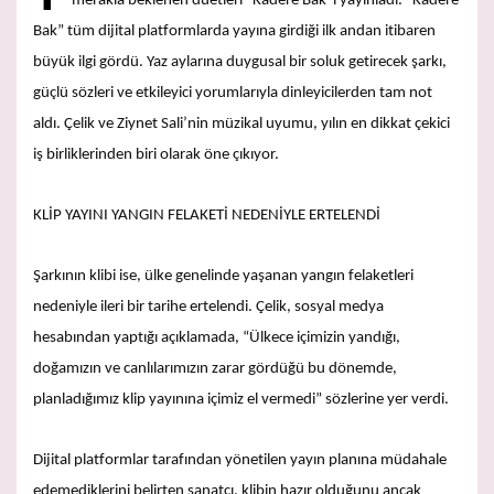
merakla beklenen düetleri “Kadere Bak”ı yayınladı. “Kadere
Bak” tüm dijital platformlarda yayına girdiği ilk andan itibaren
büyük ilgi gördü. Yaz aylarına duygusal bir soluk getirecek şarkı,
güçlü sözleri ve etkileyici yorumlarıyla dinleyicilerden tam not
aldı. Çelik ve Ziynet Sali’nin müzikal uyumu, yılın en dikkat çekici
iş birliklerinden biri olarak öne çıkıyor.
KLİP YAYINI YANGIN FELAKETİ NEDENİYLE ERTELENDİ
Şarkının klibi ise, ülke genelinde yaşanan yangın felaketleri
nedeniyle ileri bir tarihe ertelendi. Çelik, sosyal medya
hesabından yaptığı açıklamada, “Ülkece içimizin yandığı,
doğamızın ve canlılarımızın zarar gördüğü bu dönemde,
planladığımız klip yayınına içimiz el vermedi” sözlerine yer verdi.
Dijital platformlar tarafından yönetilen yayın planına müdahale
edemediklerini belirten sanatçı, klibin hazır olduğunu ancak