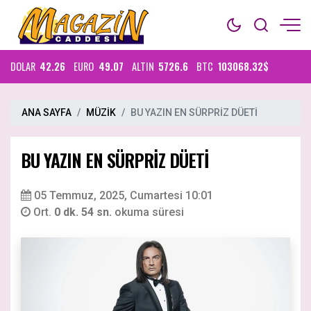
DOLAR
42.26
EURO
49.07
ALTIN
5726.6
BTC
103068.32$
ANA SAYFA
MÜZİK
BU YAZIN EN SÜRPRİZ DÜETİ
BU YAZIN EN SÜRPRİZ DÜETİ
05 Temmuz, 2025, Cumartesi 10:01
Ort.
0 dk. 54 sn.
okuma süresi