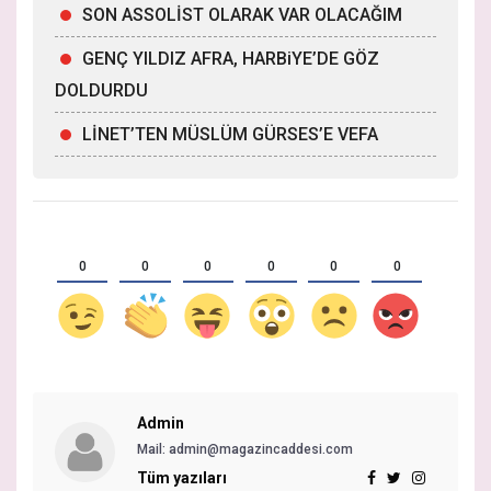
SON ASSOLİST OLARAK VAR OLACAĞIM
GENÇ YILDIZ AFRA, HARBiYE’DE GÖZ
DOLDURDU
LİNET’TEN MÜSLÜM GÜRSES’E VEFA
0
0
0
0
0
0
Admin
Mail:
admin@magazincaddesi.com
Tüm yazıları