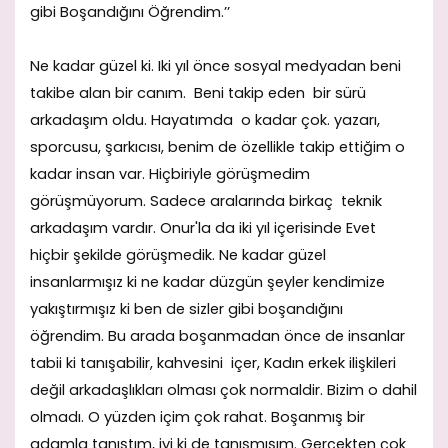
gibi Boşandığını Öğrendim.’’
Ne kadar güzel ki. Iki yıl önce sosyal medyadan beni
takibe alan bir canım. Beni takip eden bir sürü
arkadaşım oldu. Hayatımda o kadar çok. yazarı,
sporcusu, şarkıcısı, benim de özellikle takip ettiğim o
kadar insan var. Hiçbiriyle görüşmedim
görüşmüyorum. Sadece aralarında birkaç teknik
arkadaşım vardır. Onur'la da iki yıl içerisinde Evet
hiçbir şekilde görüşmedik. Ne kadar güzel
insanlarmışız ki ne kadar düzgün şeyler kendimize
yakıştırmışız ki ben de sizler gibi boşandığını
öğrendim. Bu arada boşanmadan önce de insanlar
tabii ki tanışabilir, kahvesini içer, Kadın erkek ilişkileri
değil arkadaşlıkları olması çok normaldir. Bizim o dahil
olmadı. O yüzden içim çok rahat. Boşanmış bir
adamla tanıştım, iyi ki de tanışmışım. Gerçekten çok