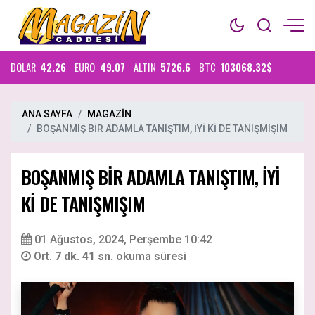
DOLAR
42.26
EURO
49.07
ALTIN
5726.6
BTC
103068.32$
ANA SAYFA
MAGAZİN
BOŞANMIŞ BİR ADAMLA TANIŞTIM, İYİ Kİ DE TANIŞMIŞIM
BOŞANMIŞ BİR ADAMLA TANIŞTIM, İYİ
Kİ DE TANIŞMIŞIM
01 Ağustos, 2024, Perşembe 10:42
Ort.
7 dk. 41 sn.
okuma süresi