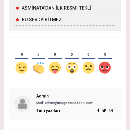
ASMİNATA’DAN İLK RESMİ TEKLİ
BU SEVDA BİTMEZ
0
0
0
0
0
0
Admin
Mail: admin@magazincaddesi.com
Tüm yazıları