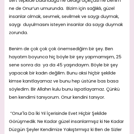
sert tepkide bulunduğu ne dediği açıkçası ne benim
ne de Onur’un umurunda. Bizim için sağlıklı, güzel
insanlar olmak, sevmek, sevilmek ve saygı duymak,
saygı duyulmasını isteyen insanlar da saygı duymak
zorunda.
Benim de çok çok çok önemsediğim bir şey. Ben
hayatım boyunca hiç böyle bir şey yapmamışım, 25
sene sonra da ya da 45 yaşındayım. Böyle bir şey
yapacak bir kadın değilim. Bunu aksi hiçbir şekilde
kimse kanıtlayamaz ve bunu hep üstüne bas basa
söyledim. Bir Allahın kulu bunu ispatlayamaz. Çünkü
ben kendimi tanıyorum. Onur kendini tanıyor.
‘’Onur'la Da İki Yıl İçerisinde Evet Hiçbir Şekilde
Görüşmedik. Ne Kadar güzel insanlarmışız ki Ne Kadar
Düzgün Şeyler Kendimize Yakıştırmışız ki Ben de Sizler