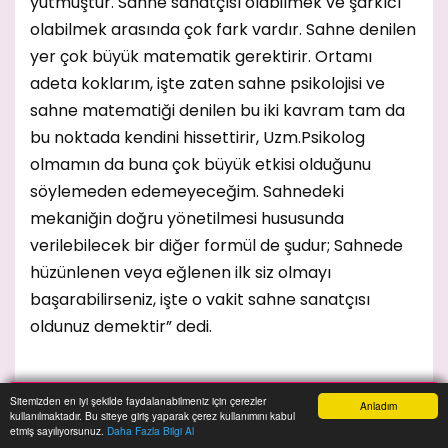
yutmuştur. Sahne sanatçısı olabilmek ve şarkıcı
olabilmek arasında çok fark vardır. Sahne denilen
yer çok büyük matematik gerektirir. Ortamı
adeta koklarım, işte zaten sahne psikolojisi ve
sahne matematiği denilen bu iki kavram tam da
bu noktada kendini hissettirir, Uzm.Psikolog
olmamın da buna çok büyük etkisi olduğunu
söylemeden edemeyeceğim. Sahnedeki
mekaniğin doğru yönetilmesi hususunda
verilebilecek bir diğer formül de şudur; Sahnede
hüzünlenen veya eğlenen ilk siz olmayı
başarabilirseniz, işte o vakit sahne sanatçısı
oldunuz demektir” dedi.
Sitemizden en iyi şekilde faydalanabilmeniz için çerezler
Anladım
kullanılmaktadır. Bu siteye giriş yaparak çerez kullanımını kabul
Anasayfa
Yazarlar
Haber Ara
İhbar Hattı
Menu
etmiş sayılıyorsunuz.
Daha Fazla Bilgi Al