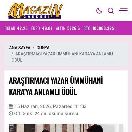
DOLAR
42.26
EURO
49.07
ALTIN
5726.6
BTC
103068.32$
ANA SAYFA
DÜNYA
ARAŞTIRMACI YAZAR ÜMMÜHANİ KARA’YA ANLAMLI
ÖDÜL
ARAŞTIRMACI YAZAR ÜMMÜHANİ
KARA’YA ANLAMLI ÖDÜL
15 Haziran, 2026, Pazartesi 11:03
Ort.
3 dk. 24 sn.
okuma süresi