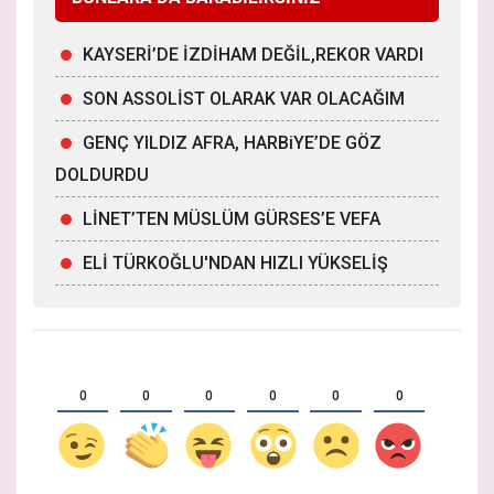
KAYSERİ’DE İZDİHAM DEĞİL,REKOR VARDI
SON ASSOLİST OLARAK VAR OLACAĞIM
GENÇ YILDIZ AFRA, HARBiYE’DE GÖZ
DOLDURDU
LİNET’TEN MÜSLÜM GÜRSES’E VEFA
ELİ TÜRKOĞLU'NDAN HIZLI YÜKSELİŞ
0
0
0
0
0
0