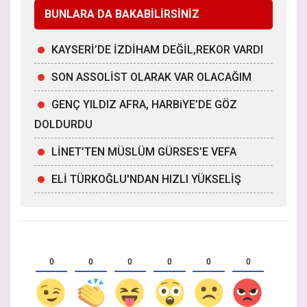
BUNLARA DA BAKABİLİRSİNİZ
KAYSERİ’DE İZDİHAM DEĞİL,REKOR VARDI
SON ASSOLİST OLARAK VAR OLACAĞIM
GENÇ YILDIZ AFRA, HARBiYE’DE GÖZ
DOLDURDU
LİNET’TEN MÜSLÜM GÜRSES’E VEFA
ELİ TÜRKOĞLU'NDAN HIZLI YÜKSELİŞ
0
0
0
0
0
0